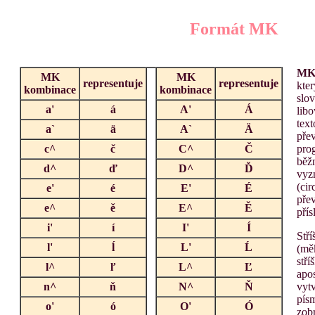
Formát MK
M
MK
MK
representuje
representuje
kte
kombinace
kombinace
slov
a'
á
A'
Á
lib
text
a`
ä
A`
Ä
pře
c^
č
C^
Č
pro
běž
d^
ď
D^
Ď
vyzn
(cir
e'
é
E'
É
přev
e^
ě
E^
Ě
pří
i'
í
I'
Í
Stří
l'
ĺ
L'
Ĺ
(mě
stří
l^
ľ
L^
Ľ
apo
n^
ň
N^
Ň
vyt
písm
o'
ó
O'
Ó
zobr