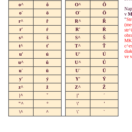
o^
ô
O^
Ô
Nap
o`
ö
O`
Ö
v
M
"
Str
r^
ř
R^
Ř
(me
r'
ŕ
R'
Ŕ
str^
obra
s^
š
S^
Š
MK 
t^
ť
T^
Ť
c^es
diak
u'
ú
U'
Ú
ve v
u^
ů
U^
Ů
u`
ü
U`
Ü
y'
ý
Y'
Ý
z^
ž
Z^
Ž
|^
ˇ
|'
´
"^
°
\'
'
\^
^
\`
`